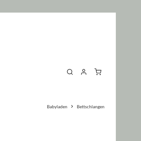
Warenkorb enthält 0 P
Babyladen
Bettschlangen