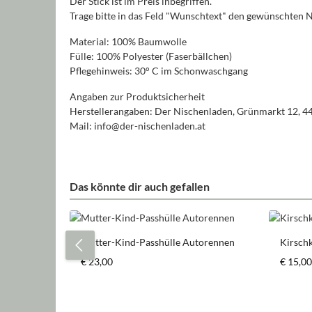
Der Stick ist im Preis inbegriffen.
Trage bitte in das Feld "Wunschtext" den gewünschten 
Material: 100% Baumwolle
Fülle: 100% Polyester (Faserbällchen)
Pflegehinweis: 30° C im Schonwaschgang
Angaben zur Produktsicherheit
Herstellerangaben: Der Nischenladen, Grünmarkt 12, 4
Mail: info@der-nischenladen.at
Das könnte dir auch gefallen
Produktgalerie überspringen
Mutter-Kind-Passhülle Autorennen
Kirsch
Regulärer Preis:
Regulär
€ 23,00
€ 15,00
Pr
Details