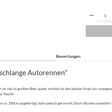
Produkt A
Bewertungen
tschlange Autorennen"
n im viel zu großen Bett, später schützt sie den kleinen Kopf vor unang
der Nacht!
n ca. 180cm angefertigt, kann jedoch gerne mit 26cm-Stücken erweitert w