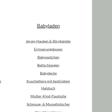
Babyladen
Jersey Hauben & Stirnbänder
Erinnerungsboxen
Babynestchen
Bettschlangen
Babydecke
r
Kuscheltiere mit besticktem
Halstuch
Mutter-Kind-Passhülle
Schmuse- & Musselintücher