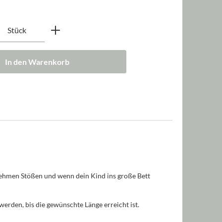
nzahl: Gib den gewünschten Wert ein oder b
Stück
In den Warenkorb
enehmen Stößen und wenn dein Kind ins große Bett
erden, bis die gewünschte Länge erreicht ist.