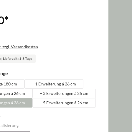
0
*
. zzgl. Versandkosten
, Lieferzeit: 1-3 Tage
auswählen
änge
ge 180 cm
+ 1 Erweiterung á 26 cm
ungen á 26 cm
+ 3 Erweiterungen á 26 cm
ungen á 26 cm
+ 5 Erweiterungen á 26 cm
t