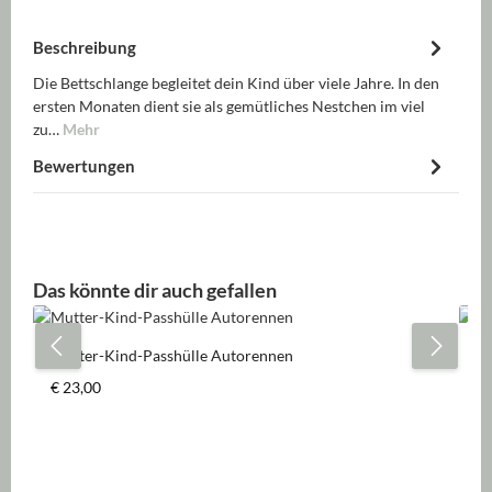
Beschreibung
Die Bettschlange begleitet dein Kind über viele Jahre. In den
ersten Monaten dient sie als gemütliches Nestchen im viel
zu…
Mehr
Bewertungen
Produktgalerie überspringen
Das könnte dir auch gefallen
Mutter-Kind-Passhülle Autorennen
Ki
Regulärer Preis:
Re
€ 23,00
€ 