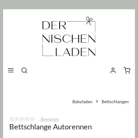
nhalt springen
Waren
Babyladen
Bettschlangen
Bewerten
Bettschlange Autorennen
Durchschnittliche Bewertung von 0 von 5 Sternen