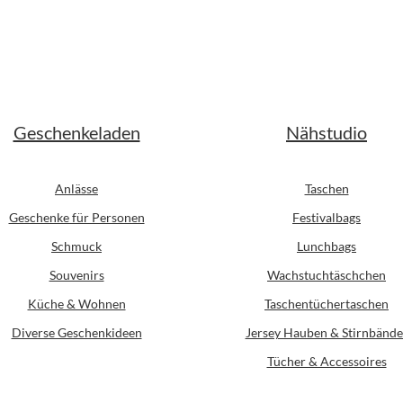
odukt Anzahl: Gib den gewünschten Wert ein
Stück
Geschenkeladen
Nähstudio
Anlässe
Taschen
Geschenke für Personen
Festivalbags
Schmuck
Lunchbags
Souvenirs
Wachstuchtäschchen
Küche & Wohnen
Taschentüchertaschen
Diverse Geschenkideen
Jersey Hauben & Stirnbände
Tücher & Accessoires