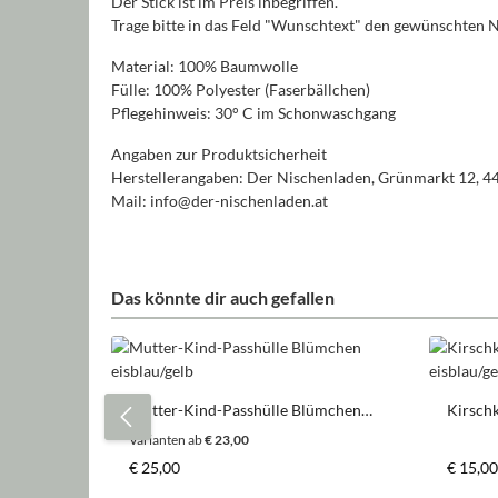
Der Stick ist im Preis inbegriffen.
Trage bitte in das Feld "Wunschtext" den gewünschten 
Material: 100% Baumwolle
Fülle: 100% Polyester (Faserbällchen)
Pflegehinweis: 30° C im Schonwaschgang
Angaben zur Produktsicherheit
Herstellerangaben: Der Nischenladen, Grünmarkt 12, 4
Mail: info@der-nischenladen.at
Das könnte dir auch gefallen
Produktgalerie überspringen
Mutter-Kind-Passhülle Blümchen
Kirsch
eisblau/gelb
eisblau
Varianten ab
€ 23,00
Regulärer Preis:
Regulär
€ 25,00
€ 15,00