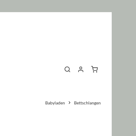
Warenkorb enthält 0 P
Babyladen
Bettschlangen