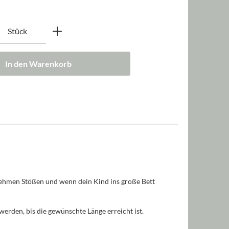
nzahl: Gib den gewünschten Wert ein oder b
Stück
In den Warenkorb
enehmen Stößen und wenn dein Kind ins große Bett
erden, bis die gewünschte Länge erreicht ist.