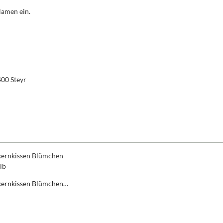
Namen ein.
400 Steyr
kernkissen Blümchen
/gelb
er Preis: