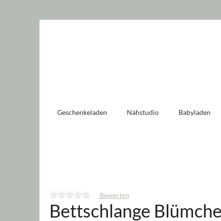
 springen
Zur Hauptnavigation springen
Geschenkeladen
Nähstudio
Babyladen
Bewerten
Bettschlange Blümche
Durchschnittliche Bewertung von 0 von 5 Sternen