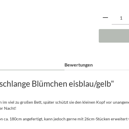
Produkt A
Bewertungen
schlange Blümchen eisblau/gelb"
n im viel zu großen Bett, später schützt sie den kleinen Kopf vor unang
der Nacht!
n ca. 180cm angefertigt, kann jedoch gerne mit 26cm-Stücken erweitert w