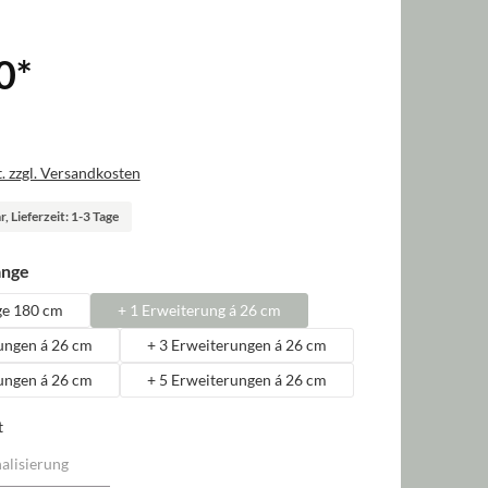
0
*
. zzgl. Versandkosten
, Lieferzeit: 1-3 Tage
auswählen
änge
ge 180 cm
+ 1 Erweiterung á 26 cm
ungen á 26 cm
+ 3 Erweiterungen á 26 cm
ungen á 26 cm
+ 5 Erweiterungen á 26 cm
t