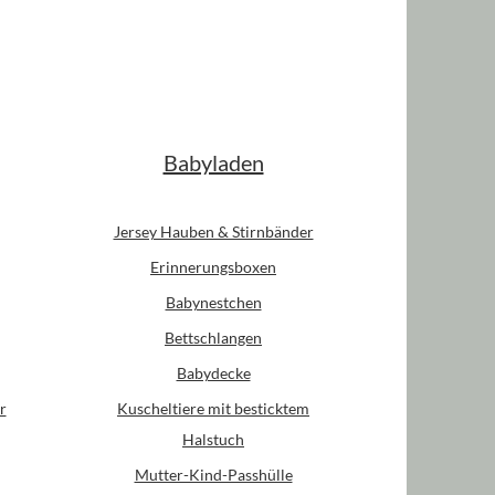
 oder benutze die Schaltflächen um die An
Babyladen
Jersey Hauben & Stirnbänder
Erinnerungsboxen
Babynestchen
Bettschlangen
Babydecke
r
Kuscheltiere mit besticktem
Halstuch
Mutter-Kind-Passhülle