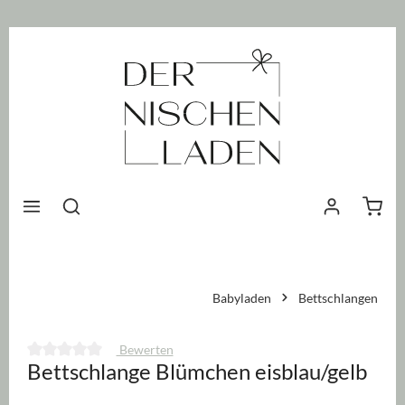
nhalt springen
Waren
Babyladen
Bettschlangen
Bewerten
Bettschlange Blümchen eisblau/gelb
Durchschnittliche Bewertung von 0 von 5 Sternen