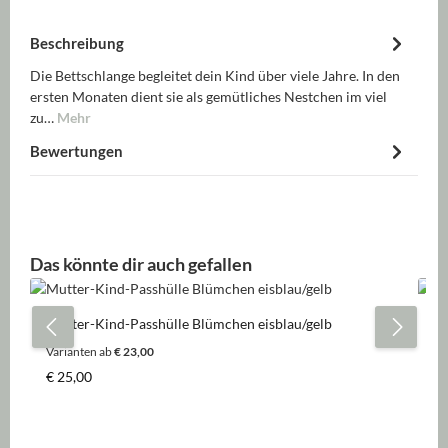
Beschreibung
Die Bettschlange begleitet dein Kind über viele Jahre. In den
ersten Monaten dient sie als gemütliches Nestchen im viel
zu…
Mehr
Bewertungen
Produktgalerie überspringen
Das könnte dir auch gefallen
Mutter-Kind-Passhülle Blümchen eisblau/gelb
Ki
Varianten ab
€ 23,00
Regulärer Preis:
Re
€ 25,00
€ 