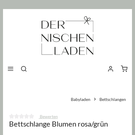
nhalt springen
Waren
Babyladen
Bettschlangen
Bewerten
Bettschlange Blumen rosa/grün
Durchschnittliche Bewertung von 0 von 5 Sternen