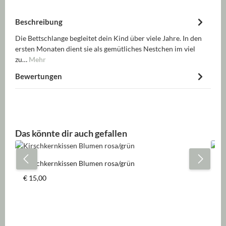
Beschreibung
Die Bettschlange begleitet dein Kind über viele Jahre. In den
ersten Monaten dient sie als gemütliches Nestchen im viel
zu…
Mehr
Bewertungen
Produktgalerie überspringen
Das könnte dir auch gefallen
Kirschkernkissen Blumen rosa/grün
Mu
Regulärer Preis:
Re
€ 15,00
€ 