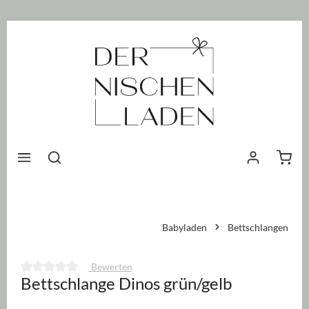
nhalt springen
Waren
Babyladen
Bettschlangen
Bewerten
Bettschlange Dinos grün/gelb
Durchschnittliche Bewertung von 0 von 5 Sternen