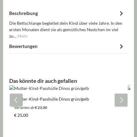
Beschreibung
Die Bettschlange begleitet dein Kind über viele Jahre. In den
ersten Monaten dient sie als gemütliches Nestchen im viel
zu…
Mehr
Bewertungen
Produktgalerie überspringen
Das könnte dir auch gefallen
Mutter-Kind-Passhülle Dinos grün/gelb
Ki
Varianten ab
€ 23,00
Regulärer Preis:
Re
€ 25,00
€ 