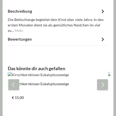
Beschreibung
Die Bettschlange begleitet dein Kind über viele Jahre. In den
ersten Monaten dient sie als gemütliches Nestchen im viel
zu…
Mehr
Bewertungen
Produktgalerie überspringen
Das könnte dir auch gefallen
Kirschkernkissen Eukalyptuszweige
Mu
Va
Regulärer Preis:
Re
€ 15,00
€ 