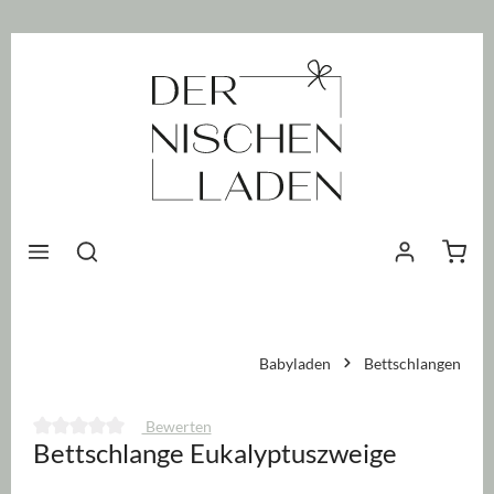
nhalt springen
Waren
Babyladen
Bettschlangen
Bewerten
Bettschlange Eukalyptuszweige
Durchschnittliche Bewertung von 0 von 5 Sternen