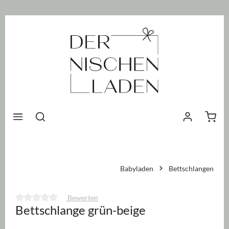
nhalt springen
Waren
Babyladen
Bettschlangen
Bewerten
Bettschlange grün-beige
Durchschnittliche Bewertung von 0 von 5 Sternen