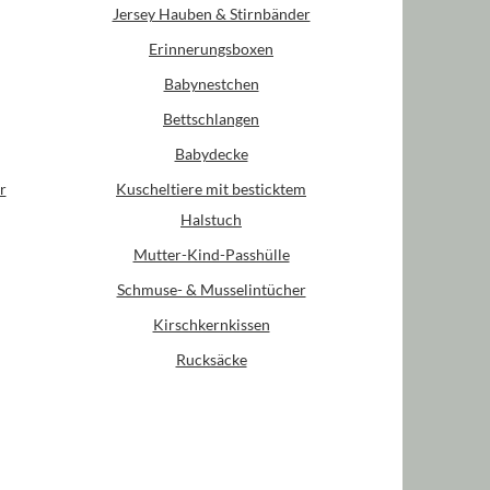
Jersey Hauben & Stirnbänder
Erinnerungsboxen
Babynestchen
Bettschlangen
Babydecke
r
Kuscheltiere mit besticktem
Halstuch
Mutter-Kind-Passhülle
Schmuse- & Musselintücher
Kirschkernkissen
Rucksäcke