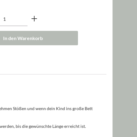
nzahl: Gib den gewünschten Wert ein oder b
In den Warenkorb
enehmen Stößen und wenn dein Kind ins große Bett
erden, bis die gewünschte Länge erreicht ist.