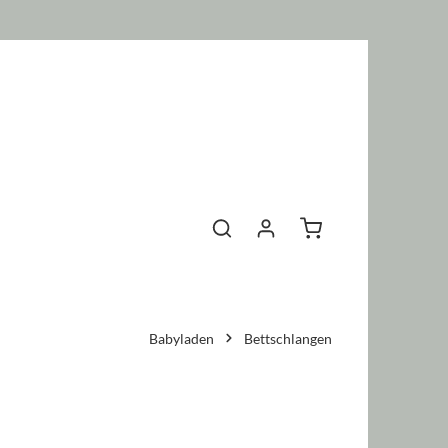
Warenkorb enthält 0 P
Babyladen
Bettschlangen