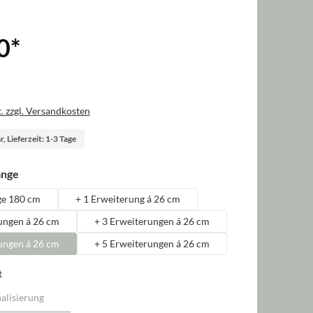
0
*
. zzgl. Versandkosten
, Lieferzeit: 1-3 Tage
auswählen
änge
ge 180 cm
+ 1 Erweiterung á 26 cm
ungen á 26 cm
+ 3 Erweiterungen á 26 cm
ungen á 26 cm
+ 5 Erweiterungen á 26 cm
t