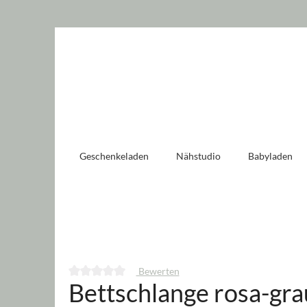
 springen
Zur Hauptnavigation springen
Geschenkeladen
Nähstudio
Babyladen
Bewerten
Bettschlange rosa-gra
Durchschnittliche Bewertung von 0 von 5 Sternen