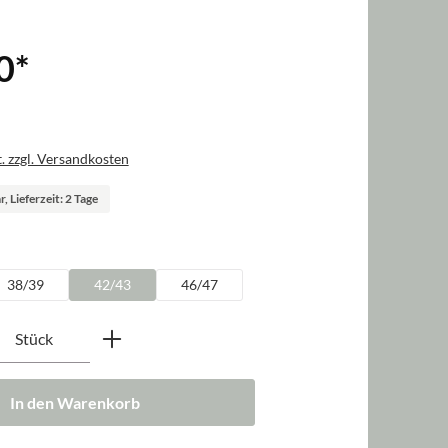
0
*
. zzgl. Versandkosten
, Lieferzeit: 2 Tage
swählen
38/39
42/43
46/47
nzahl: Gib den gewünschten Wert ein oder b
Stück
In den Warenkorb