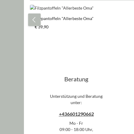
Produktgalerie überspringen
Filzpantoffeln "Allerbeste Oma"
Regulärer Preis:
€ 39,90
Beratung
Unterstützung und Beratung
unter:
+436601290662
Mo - Fr
09:00 - 18:00 Uhr,