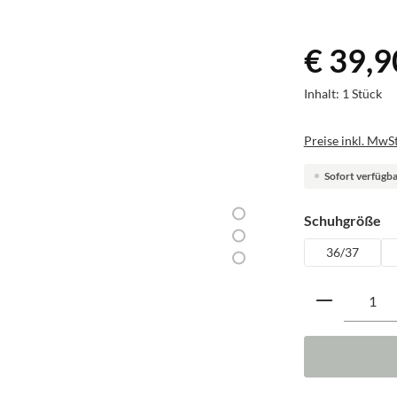
€ 39,9
Inhalt:
1 Stück
Preise inkl. MwSt
Sofort verfügbar
au
Schuhgröße
36/37
Produkt A