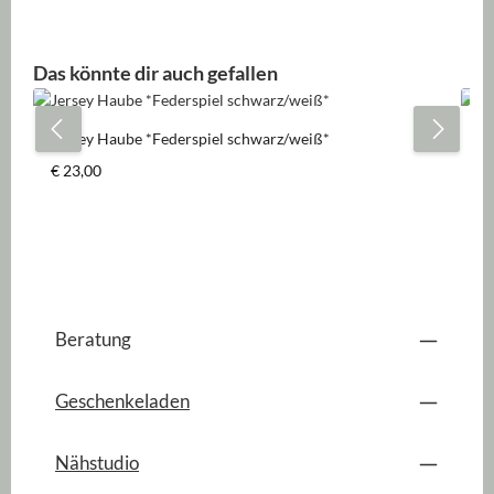
Produktgalerie überspringen
Das könnte dir auch gefallen
Jersey Haube *Federspiel schwarz/weiß*
Je
Regulärer Preis:
Re
€ 23,00
€ 
Beratung
Geschenkeladen
Nähstudio