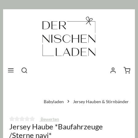
nhalt springen
Waren
Babyladen
Jersey Hauben & Stirnbänder
Bewerten
Jersey Haube *Baufahrzeuge
Durchschnittliche Bewertung von 0 von 5 Sternen
/Sterne navi*