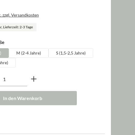
. zzgl. Versandkosten
, Lieferzeit: 2-3 Tage
auswählen
ße
)
M (2-4 Jahre)
S (1,5-2,5 Jahre)
ahre)
nzahl: Gib den gewünschten Wert ein oder b
In den Warenkorb