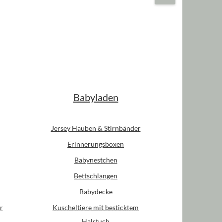
Babyladen
Jersey Hauben & Stirnbänder
Erinnerungsboxen
Babynestchen
Bettschlangen
Babydecke
r
Kuscheltiere mit besticktem
Halstuch