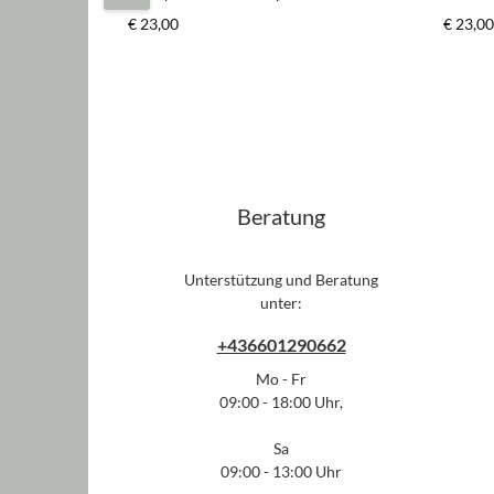
schwarz/weiß*
Regulärer Preis:
Regulär
€ 23,00
€ 23,00
Beratung
Unterstützung und Beratung
unter:
+436601290662
Mo - Fr
09:00 - 18:00 Uhr,
Sa
09:00 - 13:00 Uhr