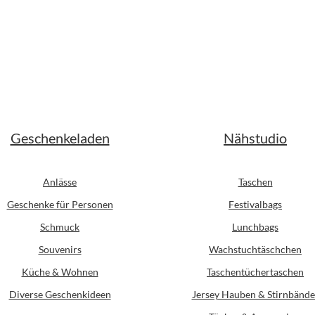
er Preis:
Geschenkeladen
Nähstudio
Anlässe
Taschen
Geschenke für Personen
Festivalbags
Schmuck
Lunchbags
Souvenirs
Wachstuchtäschchen
Küche & Wohnen
Taschentüchertaschen
Diverse Geschenkideen
Jersey Hauben & Stirnbände