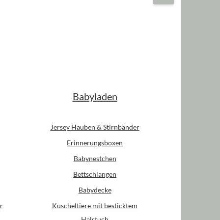
Babyladen
Jersey Hauben & Stirnbänder
Erinnerungsboxen
Babynestchen
Bettschlangen
Babydecke
r
Kuscheltiere mit besticktem
Halstuch