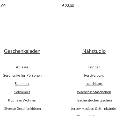
schwarz/weiß*
er Preis:
Regulärer Preis:
6,00
€ 23,00
Geschenkeladen
Nähstudio
Anlässe
Taschen
Geschenke für Personen
Festivalbags
Schmuck
Lunchbags
Souvenirs
Wachstuchtäschchen
Küche & Wohnen
Taschentüchertaschen
Diverse Geschenkideen
Jersey Hauben & Stirnbände