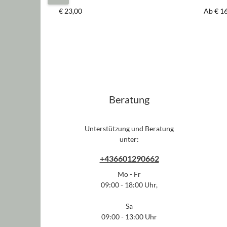
Regulärer Preis:
Regulär
€ 23,00
Ab
€ 1
Beratung
Unterstützung und Beratung
unter:
+436601290662
Mo - Fr
09:00 - 18:00 Uhr,
Sa
09:00 - 13:00 Uhr