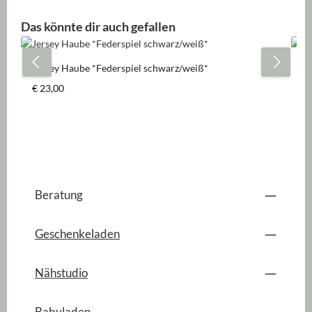
Produktgalerie überspringen
Das könnte dir auch gefallen
Jersey Haube *Federspiel schwarz/weiß*
Je
Regulärer Preis:
Re
€ 23,00
€ 
Beratung
Geschenkeladen
Nähstudio
Babyladen