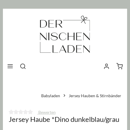
nhalt springen
Waren
Babyladen
Jersey Hauben & Stirnbänder
Bewerten
Jersey Haube *Dino dunkelblau/grau
Durchschnittliche Bewertung von 0 von 5 Sternen