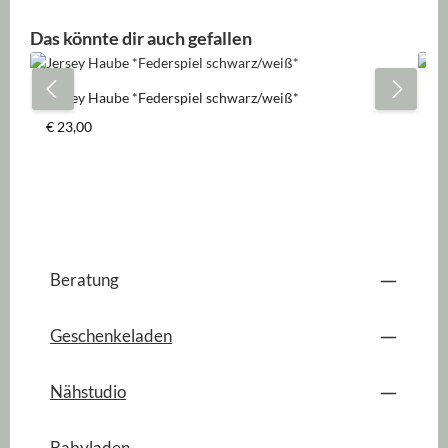
Produktgalerie überspringen
Das könnte dir auch gefallen
Jersey Haube *Federspiel schwarz/weiß*
Je
Regulärer Preis:
Re
€ 23,00
€ 
Beratung
Geschenkeladen
Nähstudio
Babyladen