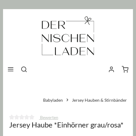
nhalt springen
Waren
Babyladen
Jersey Hauben & Stirnbänder
Bewerten
Jersey Haube *Einhörner grau/rosa*
Durchschnittliche Bewertung von 0 von 5 Sternen