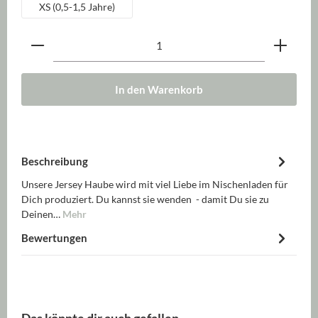
XS (0,5-1,5 Jahre)
Produkt Anzahl: Gib den gewünschten Wert ein oder be
In den Warenkorb
Beschreibung
Unsere Jersey Haube wird mit viel Liebe im Nischenladen für
Dich produziert. Du kannst sie wenden - damit Du sie zu
Deinen…
Mehr
Bewertungen
Produktgalerie überspringen