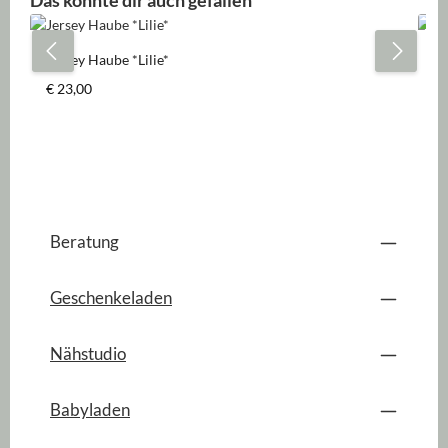
Das könnte dir auch gefallen
Jersey Haube *Lilie*
Je
Regulärer Preis:
Re
€ 23,00
A
Beratung
Geschenkeladen
Nähstudio
Babyladen