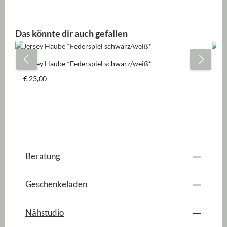
Produktgalerie überspringen
Das könnte dir auch gefallen
Jersey Haube *Federspiel schwarz/weiß*
Je
Regulärer Preis:
Re
€ 23,00
€ 
Beratung
Geschenkeladen
Nähstudio