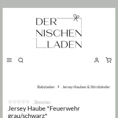
nhalt springen
Waren
Babyladen
Jersey Hauben & Stirnbänder
Bewerten
Jersey Haube *Feuerwehr
Durchschnittliche Bewertung von 0 von 5 Sternen
grau/schwarz*