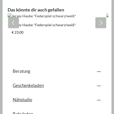
Produktgalerie überspringen
Das könnte dir auch gefallen
Jersey Haube *Federspiel schwarz/weiß*
Je
Regulärer Preis:
Re
€ 23,00
€ 
Beratung
Geschenkeladen
Nähstudio
Babyladen