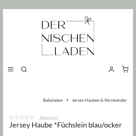
nhalt springen
Waren
Babyladen
Jersey Hauben & Stirnbänder
Bewerten
Jersey Haube *Füchslein blau/ocker
Durchschnittliche Bewertung von 0 von 5 Sternen