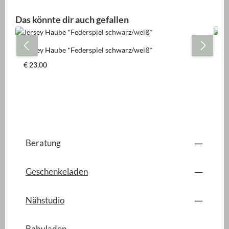
Produktgalerie überspringen
Das könnte dir auch gefallen
Jersey Haube *Federspiel schwarz/weiß*
Je
Regulärer Preis:
Re
€ 23,00
€ 
Beratung
Geschenkeladen
Nähstudio
Babyladen