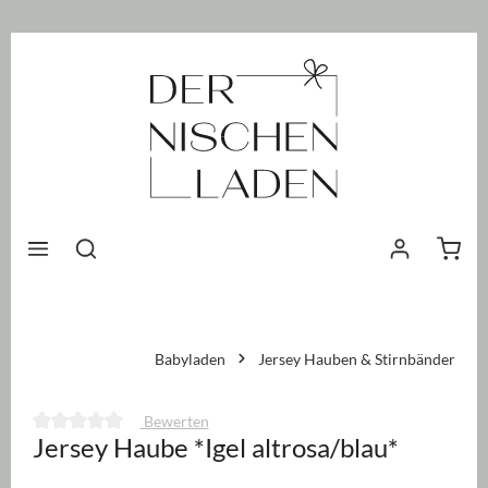
nhalt springen
Waren
Babyladen
Jersey Hauben & Stirnbänder
Bewerten
Jersey Haube *Igel altrosa/blau*
Durchschnittliche Bewertung von 0 von 5 Sternen