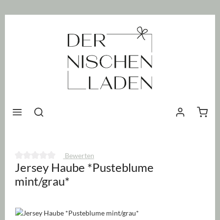
nhalt springen
Waren
Bewerten
Jersey Haube *Pusteblume
Durchschnittliche Bewertung von 0 von 5 Sternen
mint/grau*
Bildergalerie überspringen