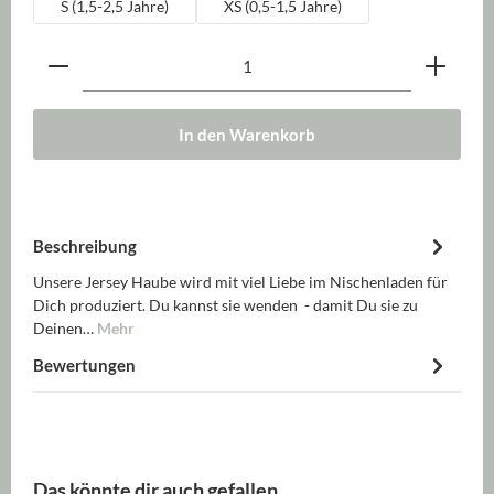
S (1,5-2,5 Jahre)
XS (0,5-1,5 Jahre)
Produkt Anzahl: Gib den gewünschten Wert ein oder be
In den Warenkorb
Beschreibung
Unsere Jersey Haube wird mit viel Liebe im Nischenladen für
Dich produziert. Du kannst sie wenden - damit Du sie zu
Deinen…
Mehr
Bewertungen
Produktgalerie überspringen
Das könnte dir auch gefallen