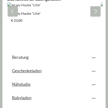
Jersey Haube *Lilie*
Je
Regulärer Preis:
Re
€ 23,00
€ 
Beratung
Geschenkeladen
Nähstudio
Babyladen