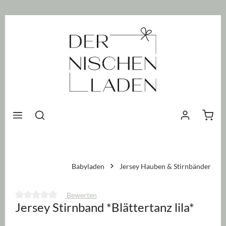
nhalt springen
Waren
Babyladen
Jersey Hauben & Stirnbänder
Bewerten
Jersey Stirnband *Blättertanz lila*
Durchschnittliche Bewertung von 0 von 5 Sternen