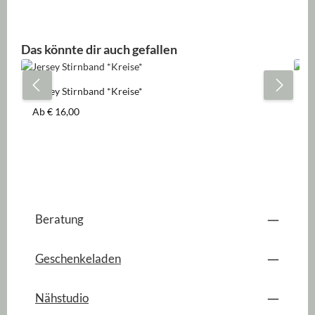
Produktgalerie überspringen
Das könnte dir auch gefallen
Jersey Stirnband *Kreise*
Je
Regulärer Preis:
Re
Ab
€ 16,00
A
Beratung
Geschenkeladen
Nähstudio