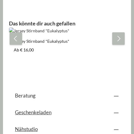
Produktgalerie überspringen
Das könnte dir auch gefallen
Jersey Stirnband *Eukalyptus*
Regulärer Preis:
Ab
€ 16,00
Beratung
Geschenkeladen
Nähstudio