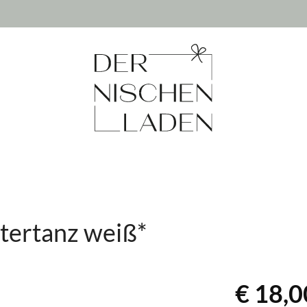
ttertanz weiß*
€ 18,0