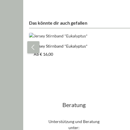
Das könnte dir auch gefallen
Produktgalerie überspringen
Jersey Stirnband *Eukalyptus*
Regulärer Preis:
Ab
€ 16,00
Beratung
Unterstützung und Beratung
unter: