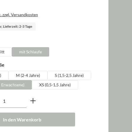
. zzgl. Versandkosten
, Lieferzeit: 2-3 Tage
len
itt
mit Schlaufe
auswählen
ße
)
M (2-4 Jahre)
S (1,5-2,5 Jahre)
, Erwachsene)
XS (0,5-1,5 Jahre)
nzahl: Gib den gewünschten Wert ein oder b
In den Warenkorb