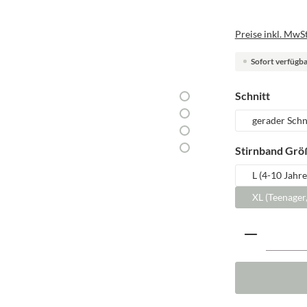
Preise inkl. MwSt
Sofort verfügbar
auswäh
Schnitt
gerader Schn
Stirnband Grö
L (4-10 Jahre
XL (Teenager
Produkt A