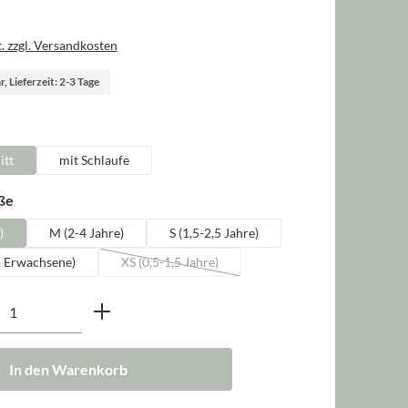
. zzgl. Versandkosten
, Lieferzeit: 2-3 Tage
len
itt
mit Schlaufe
auswählen
ße
)
M (2-4 Jahre)
S (1,5-2,5 Jahre)
, Erwachsene)
XS (0,5-1,5 Jahre)
(Diese Option ist zurzeit nicht verfügbar.)
nzahl: Gib den gewünschten Wert ein oder b
In den Warenkorb