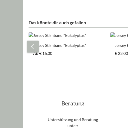
Das könnte dir auch gefallen
Produktgalerie überspringen
Jersey Stirnband *Eukalyptus*
Jersey 
Regulärer Preis:
Regulär
Ab
€ 16,00
€ 23,00
Beratung
Unterstützung und Beratung
unter: