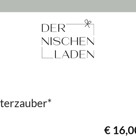
tterzauber*
€ 16,0