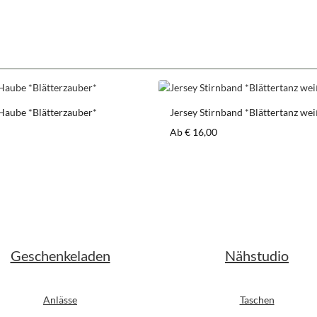
Haube *Blätterzauber*
Jersey Stirnband *Blättertanz we
er Preis:
Regulärer Preis:
Ab
€ 16,00
Geschenkeladen
Nähstudio
Anlässe
Taschen