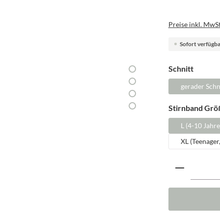
Preise inkl. MwSt
Sofort verfügbar
auswäh
Schnitt
gerader Schn
Stirnband Grö
L (4-10 Jahre
XL (Teenager
Produkt A