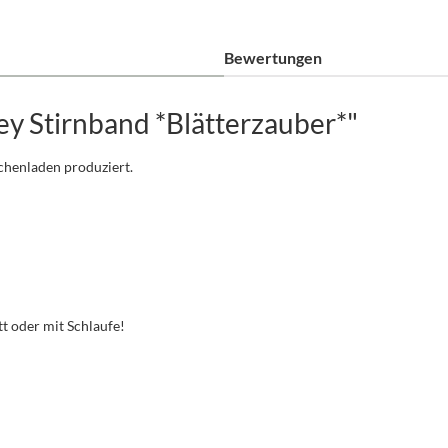
Bewertungen
y Stirnband *Blätterzauber*"
schenladen produziert.
t oder mit Schlaufe!