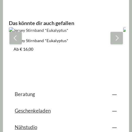
Produktgalerie überspringen
Das könnte dir auch gefallen
Jersey Stirnband *Eukalyptus*
Je
Regulärer Preis:
Re
Ab
€ 16,00
€ 
Beratung
Geschenkeladen
Nähstudio