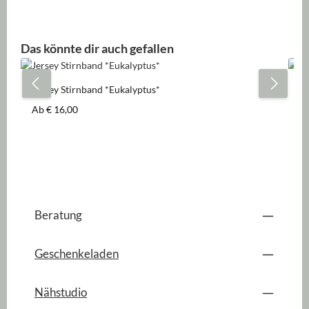
Produktgalerie überspringen
Das könnte dir auch gefallen
Jersey Stirnband *Eukalyptus*
Je
Regulärer Preis:
Re
Ab
€ 16,00
A
Beratung
Geschenkeladen
Nähstudio