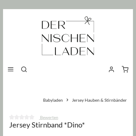
nhalt springen
Waren
Babyladen
Jersey Hauben & Stirnbänder
Bewerten
Jersey Stirnband *Dino*
Durchschnittliche Bewertung von 0 von 5 Sternen