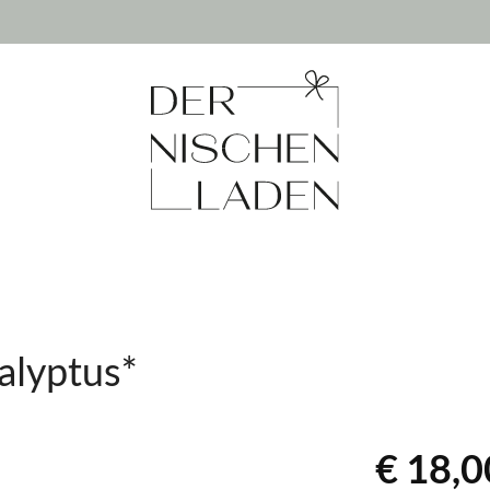
alyptus*
€ 18,0