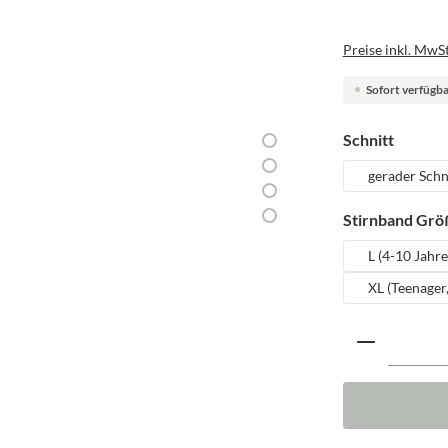
Preise inkl. MwSt
Sofort verfügbar
auswäh
Schnitt
gerader Schn
Stirnband Grö
L (4-10 Jahre
XL (Teenager
Produkt A