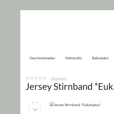
 springen
Zur Hauptnavigation springen
Geschenkeladen
Nähstudio
Babyladen
Bewerten
Jersey Stirnband *Euk
Durchschnittliche Bewertung von 0 von 5 Sternen
Bildergalerie überspringen