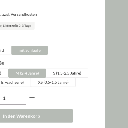
. zzgl. Versandkosten
, Lieferzeit: 2-3 Tage
len
itt
mit Schlaufe
auswählen
ße
)
M (2-4 Jahre)
S (1,5-2,5 Jahre)
, Erwachsene)
XS (0,5-1,5 Jahre)
nzahl: Gib den gewünschten Wert ein oder b
In den Warenkorb