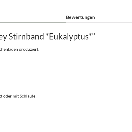
Bewertungen
ey Stirnband *Eukalyptus*"
schenladen produziert.
t oder mit Schlaufe!