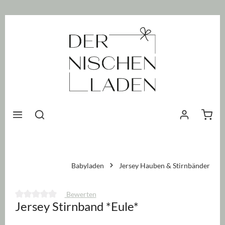
nhalt springen
Waren
Babyladen
Jersey Hauben & Stirnbänder
Bewerten
Jersey Stirnband *Eule*
Durchschnittliche Bewertung von 0 von 5 Sternen