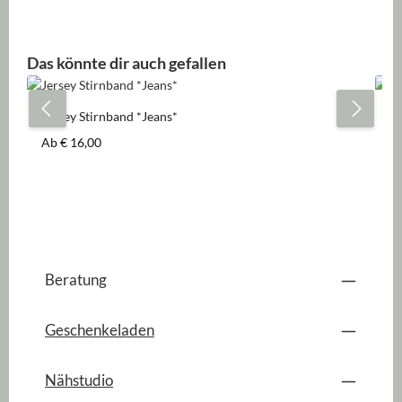
Produktgalerie überspringen
Das könnte dir auch gefallen
Jersey Stirnband *Jeans*
Je
Regulärer Preis:
Re
Ab
€ 16,00
A
Beratung
Geschenkeladen
Nähstudio