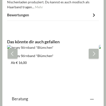
Nischenladen produziert. Du kannst es auch modisch als
Haarband tragen…
Mehr
Bewertungen
Produktgalerie überspringen
Das könnte dir auch gefallen
Jersey Stirnband *Blümchen*
Je
Regulärer Preis:
Re
Ab
€ 16,00
A
Beratung