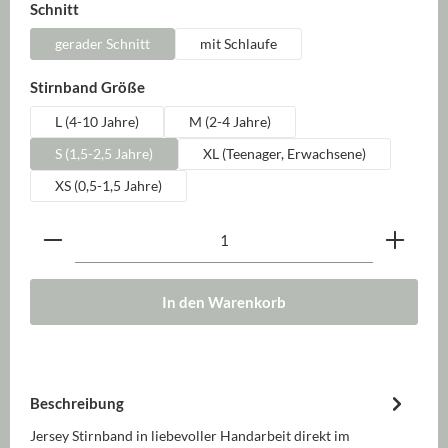
auswählen
Schnitt
gerader Schnitt
mit Schlaufe
auswählen
Stirnband Größe
L (4-10 Jahre)
M (2-4 Jahre)
S (1,5-2,5 Jahre)
XL (Teenager, Erwachsene)
XS (0,5-1,5 Jahre)
Produkt Anzahl: Gib den gewünschten Wert ein oder be
In den Warenkorb
Beschreibung
Jersey Stirnband in liebevoller Handarbeit direkt im