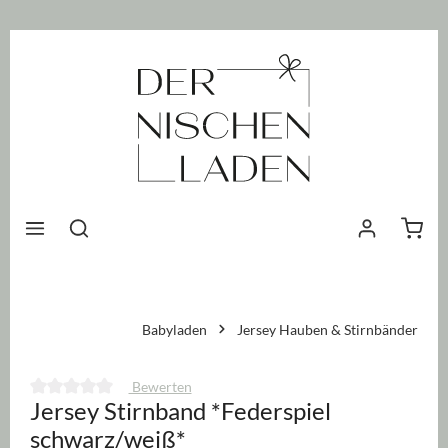
nhalt springen
Waren
Babyladen
Jersey Hauben & Stirnbänder
Bewerten
Jersey Stirnband *Federspiel
Durchschnittliche Bewertung von 0 von 5 Sternen
schwarz/weiß*