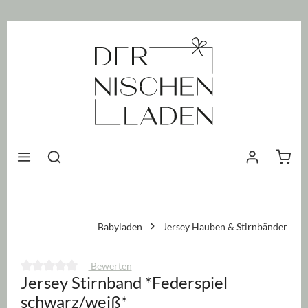
nhalt springen
Waren
Babyladen
Jersey Hauben & Stirnbänder
Bewerten
Jersey Stirnband *Federspiel
Durchschnittliche Bewertung von 0 von 5 Sternen
schwarz/weiß*