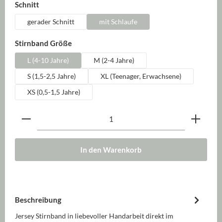
auswählen
Schnitt
gerader Schnitt
mit Schlaufe
auswählen
Stirnband Größe
L (4-10 Jahre)
M (2-4 Jahre)
S (1,5-2,5 Jahre)
XL (Teenager, Erwachsene)
XS (0,5-1,5 Jahre)
Produkt Anzahl: Gib den gewünschten Wert ein oder be
In den Warenkorb
Beschreibung
Jersey Stirnband in liebevoller Handarbeit direkt im