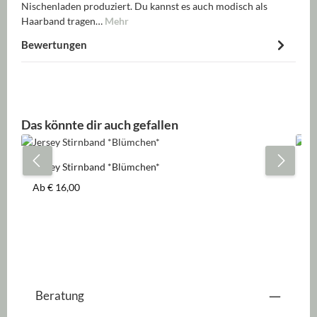
Nischenladen produziert. Du kannst es auch modisch als
Haarband tragen…
Mehr
Bewertungen
Produktgalerie überspringen
Das könnte dir auch gefallen
Jersey Stirnband *Blümchen*
Je
Regulärer Preis:
Re
Ab
€ 16,00
A
Beratung