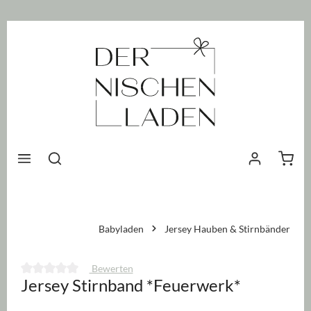
nhalt springen
Waren
Babyladen
Jersey Hauben & Stirnbänder
Bewerten
Jersey Stirnband *Feuerwerk*
Durchschnittliche Bewertung von 0 von 5 Sternen