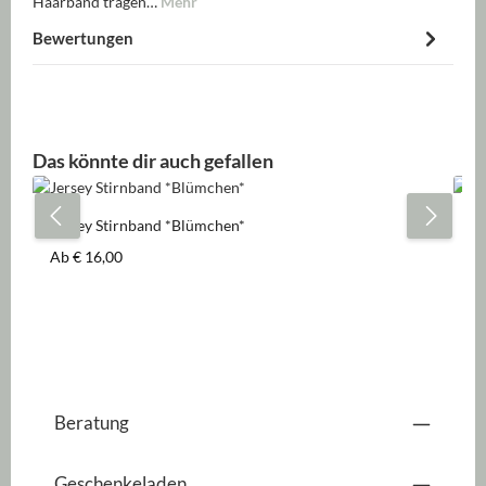
Haarband tragen…
Mehr
Bewertungen
Produktgalerie überspringen
Das könnte dir auch gefallen
Jersey Stirnband *Blümchen*
Je
Regulärer Preis:
Re
Ab
€ 16,00
A
Beratung
Geschenkeladen