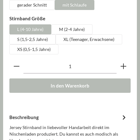
gerader Schnitt
mit Schlaufe
auswählen
Stirnband Größe
L (4-10 Jahre)
M (2-4 Jahre)
S (1,5-2,5 Jahre)
XL (Teenager, Erwachsene)
XS (0,5-1,5 Jahre)
Produkt Anzahl: Gib den gewünschten Wert ein oder be
In den Warenkorb
Beschreibung
Jersey Stirnband in liebevoller Handarbeit direkt im
Nischenladen produziert. Du kannst es auch modisch als