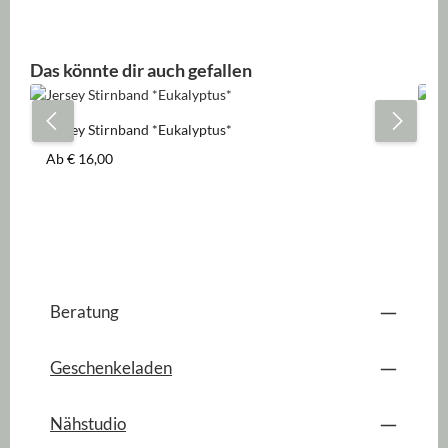
Produktgalerie überspringen
Das könnte dir auch gefallen
Jersey Stirnband *Eukalyptus*
Je
Regulärer Preis:
Re
Ab
€ 16,00
A
Beratung
Geschenkeladen
Nähstudio