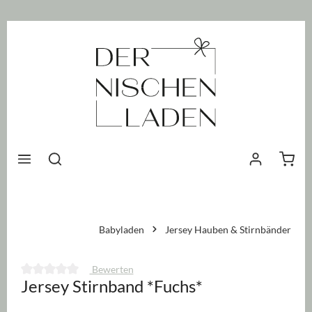
nhalt springen
Waren
Babyladen
Jersey Hauben & Stirnbänder
Bewerten
Jersey Stirnband *Fuchs*
Durchschnittliche Bewertung von 0 von 5 Sternen