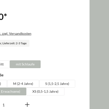
0
*
. zzgl. Versandkosten
, Lieferzeit: 2-3 Tage
len
itt
mit Schlaufe
auswählen
ße
)
M (2-4 Jahre)
S (1,5-2,5 Jahre)
, Erwachsene)
XS (0,5-1,5 Jahre)
nzahl: Gib den gewünschten Wert ein oder b