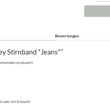
Bewertungen
y Stirnband *Jeans*"
schenladen produziert.
t oder mit Schlaufe!