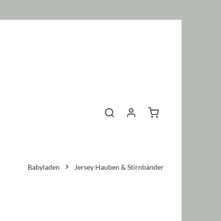
Warenkorb enthält 0 P
Babyladen
Jersey Hauben & Stirnbänder