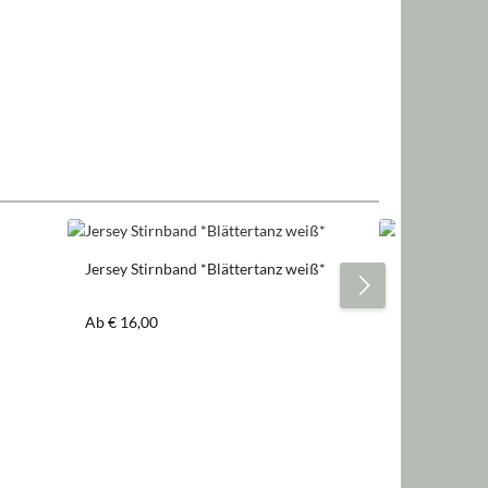
Jersey Stirnband *Blättertanz weiß*
Jersey Stirnba
Regulärer Preis:
Regulärer Pre
Ab
€ 16,00
Ab
€ 16,00