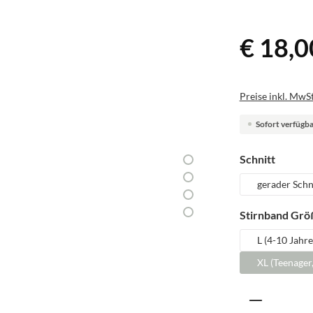
€ 18,0
Preise inkl. MwSt
Sofort verfügbar
auswäh
Schnitt
gerader Schn
Stirnband Grö
L (4-10 Jahre
XL (Teenager
Produkt A