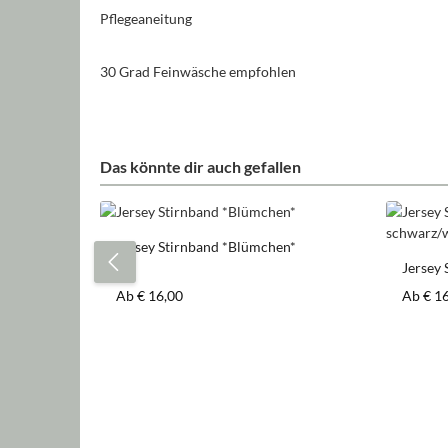
Pflegeaneitung
30 Grad Feinwäsche empfohlen
Das könnte dir auch gefallen
Produktgalerie überspringen
Jersey Stirnband *Blümchen*
Jersey 
schwar
Regulärer Preis:
Regulär
Ab
€ 16,00
Ab
€ 1