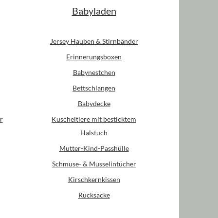
Babyladen
Jersey Hauben & Stirnbänder
Erinnerungsboxen
Babynestchen
Bettschlangen
Babydecke
r
Kuscheltiere mit besticktem
Halstuch
Mutter-Kind-Passhülle
Schmuse- & Musselintücher
Kirschkernkissen
Rucksäcke