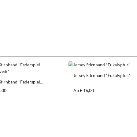
Jersey Stirnband *Eukalyptus*
Stirnband *Federspiel
z/weiß*
er Preis:
Regulärer Preis:
6,00
Ab
€ 16,00