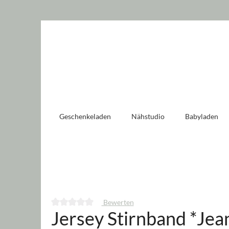
 springen
Zur Hauptnavigation springen
Geschenkeladen
Nähstudio
Babyladen
Bewerten
Jersey Stirnband *Jea
Durchschnittliche Bewertung von 0 von 5 Sternen