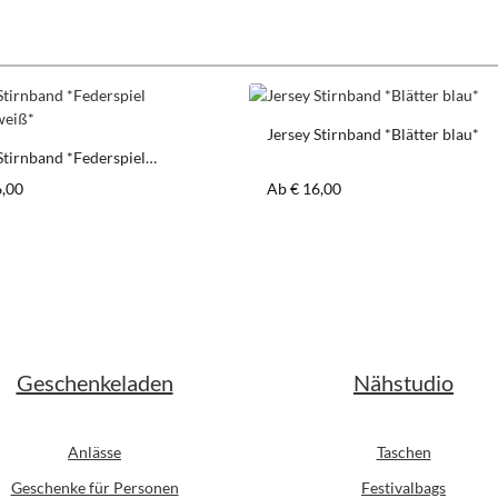
Jersey Stirnband *Blätter blau*
Stirnband *Federspiel
z/weiß*
er Preis:
Regulärer Preis:
6,00
Ab
€ 16,00
Geschenkeladen
Nähstudio
Anlässe
Taschen
Geschenke für Personen
Festivalbags