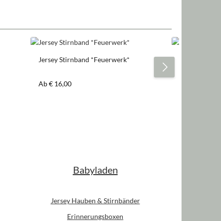
Jersey Stirnband *Feuerwerk*
Jersey Stirnb
Regulärer Preis:
Regulärer Pre
Ab
€ 16,00
Ab
€ 16,00
Babyladen
Jersey Hauben & Stirnbänder
Erinnerungsboxen