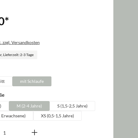
0
*
. zzgl. Versandkosten
, Lieferzeit: 2-3 Tage
len
itt
mit Schlaufe
auswählen
ße
)
M (2-4 Jahre)
S (1,5-2,5 Jahre)
, Erwachsene)
XS (0,5-1,5 Jahre)
nzahl: Gib den gewünschten Wert ein oder b