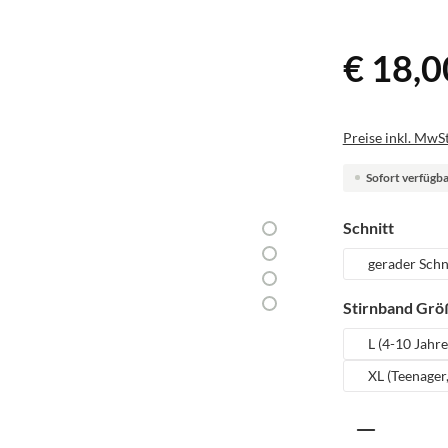
€ 18,0
Preise inkl. MwSt
Sofort verfügbar
auswäh
Schnitt
gerader Schn
Stirnband Grö
L (4-10 Jahre
XL (Teenager
Produkt A