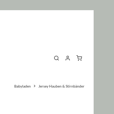
Warenkorb enthält 0 P
Babyladen
Jersey Hauben & Stirnbänder