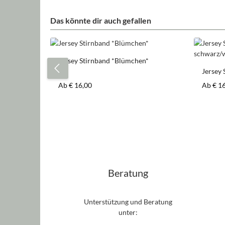
Das könnte dir auch gefallen
Produktgalerie überspringen
Jersey Stirnband *Blümchen*
Jersey 
schwar
Regulärer Preis:
Regulär
Ab
€ 16,00
Ab
€ 1
Beratung
Unterstützung und Beratung
unter: