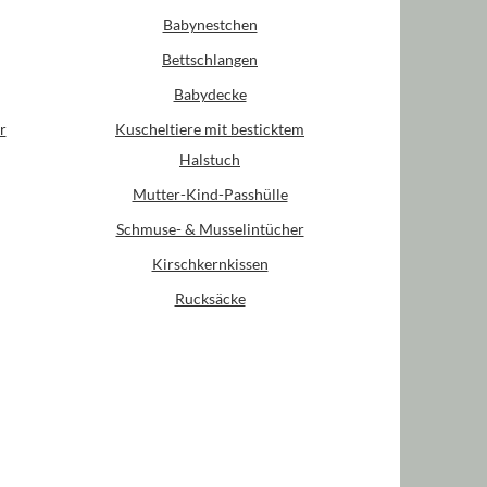
Babynestchen
Bettschlangen
Babydecke
r
Kuscheltiere mit besticktem
Halstuch
Mutter-Kind-Passhülle
Schmuse- & Musselintücher
Kirschkernkissen
Rucksäcke