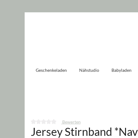
 springen
Zur Hauptnavigation springen
Geschenkeladen
Nähstudio
Babyladen
Bewerten
Jersey Stirnband *Na
Durchschnittliche Bewertung von 0 von 5 Sternen