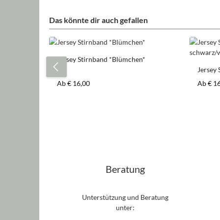
Das könnte dir auch gefallen
Produktgalerie überspringen
Jersey Stirnband *Blümchen*
Jersey 
schwar
Regulärer Preis:
Regulär
Ab
€ 16,00
Ab
€ 1
Beratung
Unterstützung und Beratung
unter: