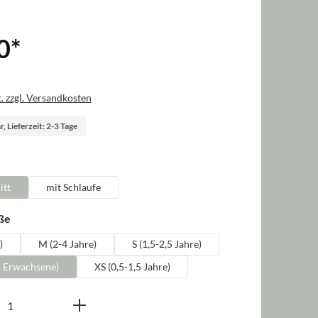
0
*
. zzgl. Versandkosten
, Lieferzeit: 2-3 Tage
len
itt
mit Schlaufe
auswählen
ße
)
M (2-4 Jahre)
S (1,5-2,5 Jahre)
, Erwachsene)
XS (0,5-1,5 Jahre)
nzahl: Gib den gewünschten Wert ein oder b