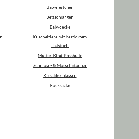
Babynestchen
Bettschlangen
Babydecke
r
Kuscheltiere mit besticktem
Halstuch
Mutter-Kind-Passhülle
Schmuse- & Musselintücher
Kirschkernkissen
Rucksäcke