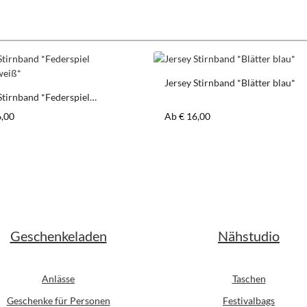
Jersey Stirnband *Blätter blau*
Stirnband *Federspiel
z/weiß*
er Preis:
Regulärer Preis:
6,00
Ab
€ 16,00
Geschenkeladen
Nähstudio
Anlässe
Taschen
Geschenke für Personen
Festivalbags