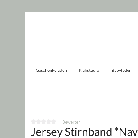
 springen
Zur Hauptnavigation springen
Geschenkeladen
Nähstudio
Babyladen
Bewerten
Jersey Stirnband *Na
Durchschnittliche Bewertung von 0 von 5 Sternen