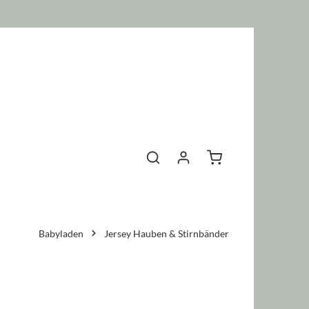
Warenkorb enthält 0 P
Babyladen
Jersey Hauben & Stirnbänder