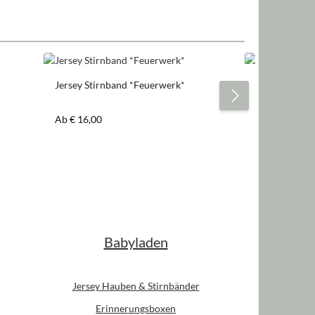
Jersey Stirnband *Feuerwerk*
Jersey Stirnb
Regulärer Preis:
Regulärer Pre
Ab
€ 16,00
Ab
€ 16,00
Babyladen
Jersey Hauben & Stirnbänder
Erinnerungsboxen