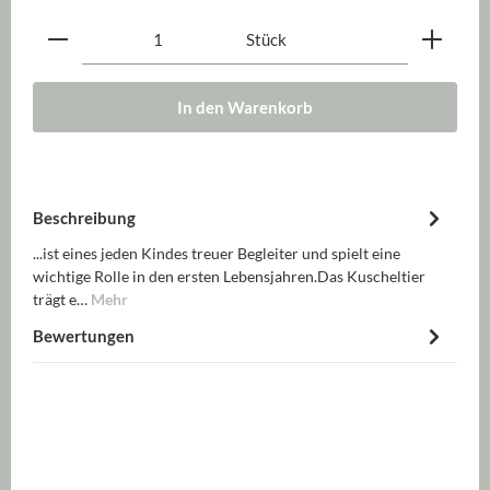
Produkt Anzahl: Gib den gewünschten Wert ein oder be
Stück
In den Warenkorb
Beschreibung
...ist eines jeden Kindes treuer Begleiter und spielt eine
wichtige Rolle in den ersten Lebensjahren.Das Kuscheltier
trägt e…
Mehr
Bewertungen