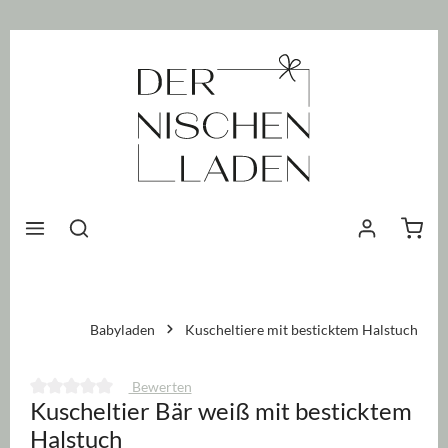
nhalt springen
Waren
Babyladen
Kuscheltiere mit besticktem Halstuch
Bewerten
Kuscheltier Bär weiß mit besticktem
Durchschnittliche Bewertung von 0 von 5 Sternen
Halstuch