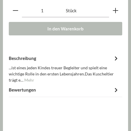
Produkt Anzahl: Gib den gewünschten Wert ein oder be
Stück
In den Warenkorb
Beschreibung
...ist eines jeden Kindes treuer Begleiter und spielt eine
wichtige Rolle in den ersten Lebensjahren.Das Kuscheltier
trägt e…
Mehr
Bewertungen