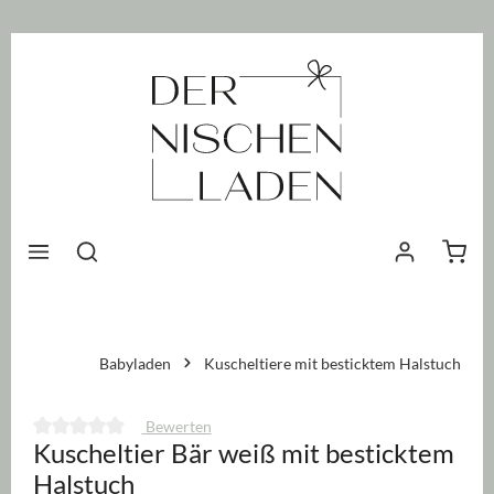
nhalt springen
Waren
Babyladen
Kuscheltiere mit besticktem Halstuch
Bewerten
Kuscheltier Bär weiß mit besticktem
Durchschnittliche Bewertung von 0 von 5 Sternen
Halstuch