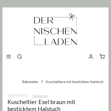
nhalt springen
Waren
Babyladen
Kuscheltiere mit besticktem Halstuch
Bewerten
Kuscheltier Esel braun mit
Durchschnittliche Bewertung von 0 von 5 Sternen
besticktem Halstuch