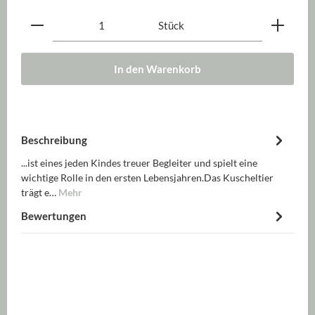
Produkt Anzahl: Gib den gewünschten Wert ein oder be
Stück
In den Warenkorb
Beschreibung
...ist eines jeden Kindes treuer Begleiter und spielt eine
wichtige Rolle in den ersten Lebensjahren.Das Kuscheltier
trägt e…
Mehr
Bewertungen