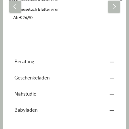
Schmusetuch Blätter grün
Sc
Regulärer Preis:
Re
Ab
€ 26,90
A
Beratung
Geschenkeladen
Nähstudio
Babyladen