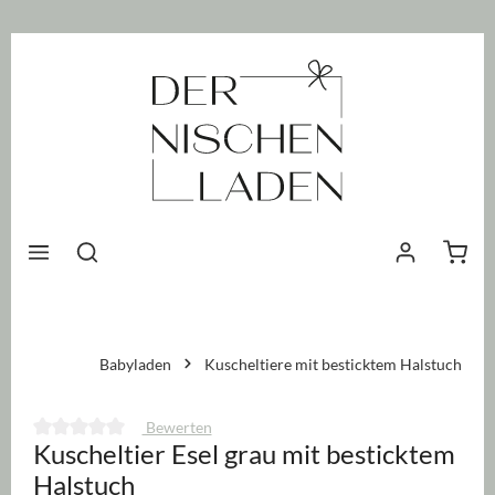
nhalt springen
Waren
Babyladen
Kuscheltiere mit besticktem Halstuch
Bewerten
Kuscheltier Esel grau mit besticktem
Durchschnittliche Bewertung von 0 von 5 Sternen
Halstuch