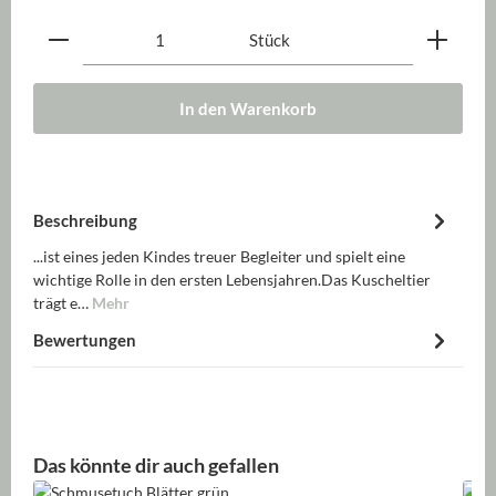
Produkt Anzahl: Gib den gewünschten Wert ein oder be
Stück
In den Warenkorb
Beschreibung
...ist eines jeden Kindes treuer Begleiter und spielt eine
wichtige Rolle in den ersten Lebensjahren.Das Kuscheltier
trägt e…
Mehr
Bewertungen
Produktgalerie überspringen
Das könnte dir auch gefallen