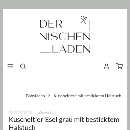
nhalt springen
Waren
Babyladen
Kuscheltiere mit besticktem Halstuch
Bewerten
Kuscheltier Esel grau mit besticktem
Durchschnittliche Bewertung von 0 von 5 Sternen
Halstuch