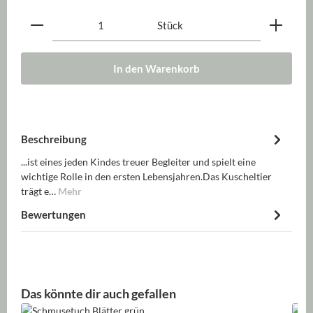
Produkt Anzahl: Gib den gewünschten Wert ein oder be
Stück
In den Warenkorb
Beschreibung
...ist eines jeden Kindes treuer Begleiter und spielt eine
wichtige Rolle in den ersten Lebensjahren.Das Kuscheltier
trägt e…
Mehr
Bewertungen
Produktgalerie überspringen
Das könnte dir auch gefallen