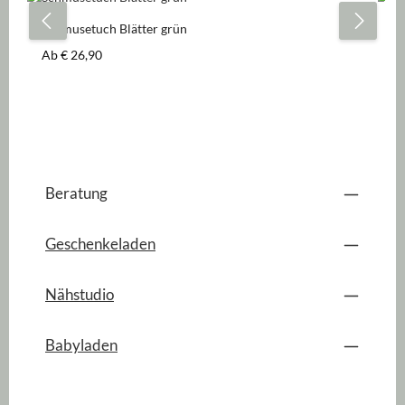
Schmusetuch Blätter grün
Sc
Regulärer Preis:
Re
Ab
€ 26,90
A
Beratung
Geschenkeladen
Nähstudio
Babyladen