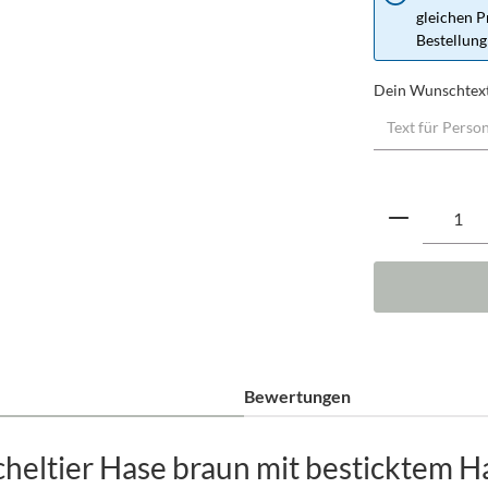
gleichen P
Bestellung
Dein Wunschtex
Produkt A
Bewertungen
eltier Hase braun mit besticktem H