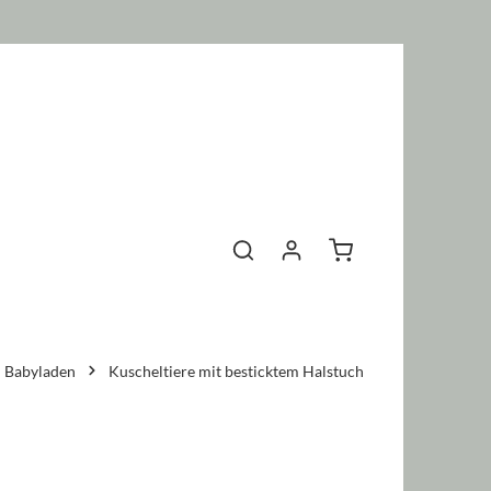
Warenkorb enthält 0 P
Babyladen
Kuscheltiere mit besticktem Halstuch