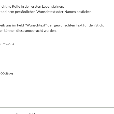
 wichtige Rolle in den ersten Lebensjahren.
 mit deinem persönlichen Wunschtext oder Namen besticken.
reib uns im Feld "Wunschtext" den gewünschten Text für den Stick.
iner können diese angebracht werden.
Baumwolle
400 Steyr