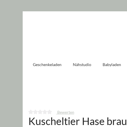
 springen
Zur Hauptnavigation springen
Geschenkeladen
Nähstudio
Babyladen
Bewerten
Kuscheltier Hase brau
Durchschnittliche Bewertung von 0 von 5 Sternen