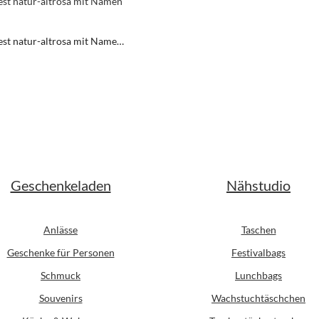
est natur-altrosa mit Namen
t
er Preis:
Geschenkeladen
Nähstudio
Anlässe
Taschen
Geschenke für Personen
Festivalbags
Schmuck
Lunchbags
Souvenirs
Wachstuchtäschchen