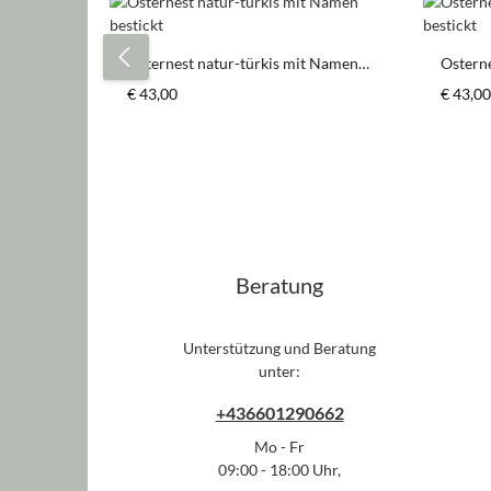
Produktgalerie überspringen
Osternest natur-türkis mit Namen
Ostern
bestickt
bestick
Regulärer Preis:
Regulär
€ 43,00
€ 43,00
Beratung
Unterstützung und Beratung
unter:
+436601290662
Mo - Fr
09:00 - 18:00 Uhr,