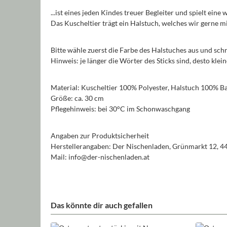
...ist eines jeden Kindes treuer Begleiter und spielt eine
Das Kuscheltier trägt ein Halstuch, welches wir gerne
Bitte wähle zuerst die Farbe des Halstuches aus und sch
Hinweis: je länger die Wörter des Sticks sind, desto kle
Material: Kuscheltier 100% Polyester, Halstuch 100% 
Größe: ca. 30 cm
Pflegehinweis: bei 30°C im Schonwaschgang
Angaben zur Produktsicherheit
Herstellerangaben: Der Nischenladen, Grünmarkt 12, 4
Mail: info@der-nischenladen.at
Das könnte dir auch gefallen