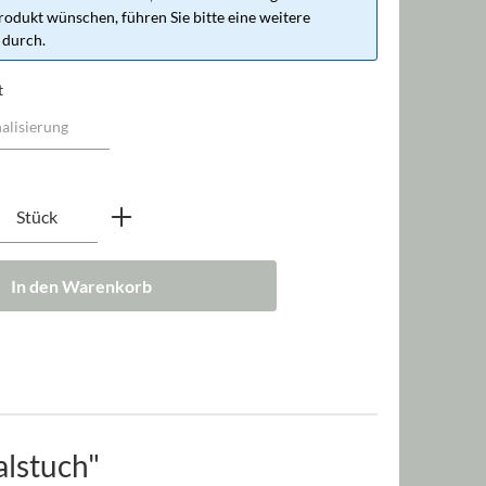
rodukt wünschen, führen Sie bitte eine weitere
 durch.
t
nzahl: Gib den gewünschten Wert ein oder b
Stück
In den Warenkorb
alstuch"