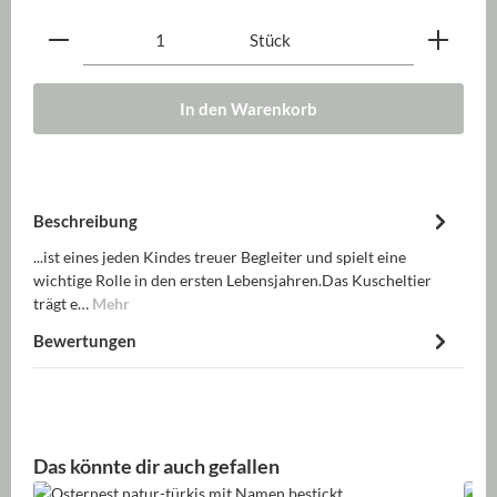
Produkt Anzahl: Gib den gewünschten Wert ein oder be
Stück
In den Warenkorb
Beschreibung
...ist eines jeden Kindes treuer Begleiter und spielt eine
wichtige Rolle in den ersten Lebensjahren.Das Kuscheltier
trägt e…
Mehr
Bewertungen
Produktgalerie überspringen
Das könnte dir auch gefallen