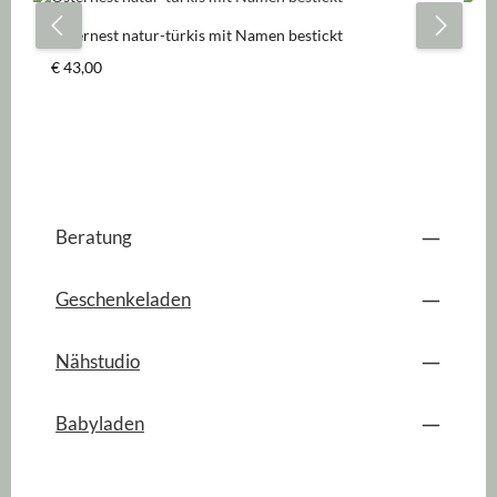
Osternest natur-türkis mit Namen bestickt
Os
Regulärer Preis:
Re
€ 43,00
€ 
Beratung
Geschenkeladen
Nähstudio
Babyladen