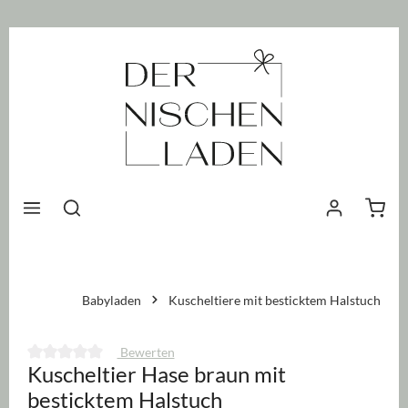
nhalt springen
Waren
Babyladen
Kuscheltiere mit besticktem Halstuch
Bewerten
Kuscheltier Hase braun mit
Durchschnittliche Bewertung von 0 von 5 Sternen
besticktem Halstuch