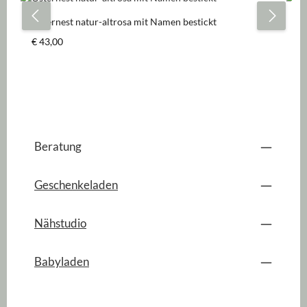
Osternest natur-altrosa mit Namen bestickt
Os
Regulärer Preis:
Re
€ 43,00
€ 
Beratung
Geschenkeladen
Nähstudio
Babyladen