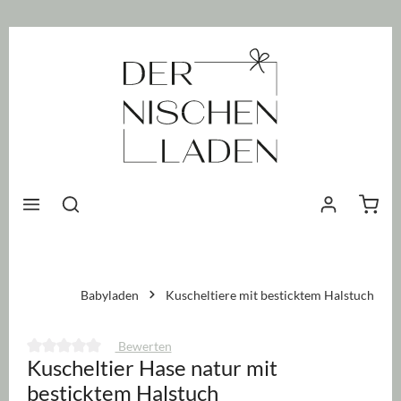
nhalt springen
Waren
Babyladen
Kuscheltiere mit besticktem Halstuch
Bewerten
Kuscheltier Hase natur mit
Durchschnittliche Bewertung von 0 von 5 Sternen
besticktem Halstuch