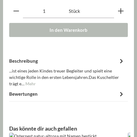
Produkt Anzahl: Gib den gewünschten Wert ein oder be
Stück
In den Warenkorb
Beschreibung
...ist eines jeden Kindes treuer Begleiter und spielt eine
wichtige Rolle in den ersten Lebensjahren.Das Kuscheltier
trägt e…
Mehr
Bewertungen
Produktgalerie überspringen
Das könnte dir auch gefallen