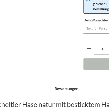
gleichen P
Bestellung
Dein Wunschtex
Produkt A
Bewertungen
eltier Hase natur mit besticktem Ha