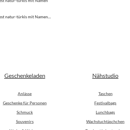
est natur-türkis mit Namen
t
er Preis:
Geschenkeladen
Nähstudio
Anlässe
Taschen
Geschenke für Personen
Festivalbags
Schmuck
Lunchbags
Souvenirs
Wachstuchtäschchen