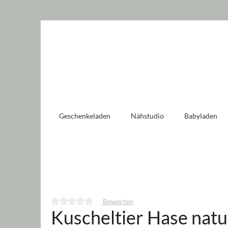
 springen
Zur Hauptnavigation springen
Geschenkeladen
Nähstudio
Babyladen
Bewerten
Kuscheltier Hase natu
Durchschnittliche Bewertung von 0 von 5 Sternen