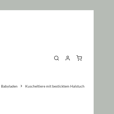
Warenkorb enthält 0 P
Babyladen
Kuscheltiere mit besticktem Halstuch