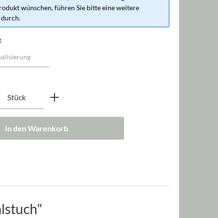
rodukt wünschen, führen Sie bitte eine weitere
 durch.
t
nzahl: Gib den gewünschten Wert ein oder b
Stück
In den Warenkorb
lstuch"