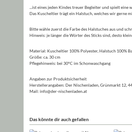
...ist eines jeden Kindes treuer Begleiter und spielt eine
Das Kuscheltier trägt ein Halstuch, welches wir gerne
Bitte wähle zuerst die Farbe des Halstuches aus und sch
Hinweis: je länger die Wörter des Sticks sind, desto kle
Material: Kuscheltier 100% Polyester, Halstuch 100% 
Größe: ca. 30 cm
Pflegehinweis: bei 30°C im Schonwaschgang
Angaben zur Produktsicherheit
Herstellerangaben: Der Nischenladen, Grünmarkt 12, 4
Mail: info@der-nischenladen.at
Das könnte dir auch gefallen