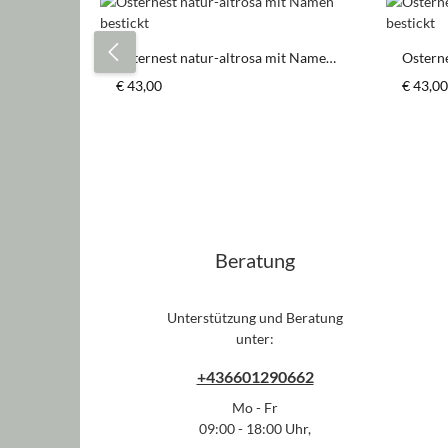
Produktgalerie überspringen
Osternest natur-altrosa mit Namen
Ostern
bestickt
bestick
Regulärer Preis:
Regulär
€ 43,00
€ 43,00
Beratung
Unterstützung und Beratung
unter:
+436601290662
Mo - Fr
09:00 - 18:00 Uhr,