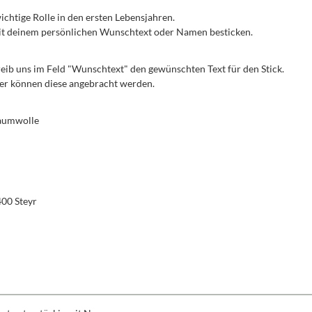
 wichtige Rolle in den ersten Lebensjahren.
 mit deinem persönlichen Wunschtext oder Namen besticken.
reib uns im Feld "Wunschtext" den gewünschten Text für den Stick.
iner können diese angebracht werden.
Baumwolle
400 Steyr