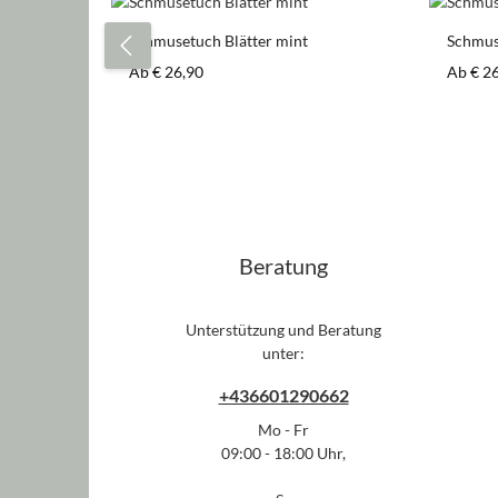
Produktgalerie überspringen
Schmusetuch Blätter mint
Schmus
Regulärer Preis:
Regulär
Ab
€ 26,90
Ab
€ 2
Beratung
Unterstützung und Beratung
unter:
+436601290662
Mo - Fr
09:00 - 18:00 Uhr,