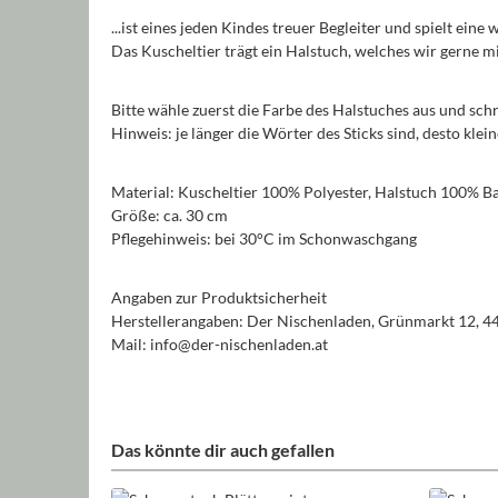
...ist eines jeden Kindes treuer Begleiter und spielt eine
Das Kuscheltier trägt ein Halstuch, welches wir gerne
Bitte wähle zuerst die Farbe des Halstuches aus und sch
Hinweis: je länger die Wörter des Sticks sind, desto kle
Material: Kuscheltier 100% Polyester, Halstuch 100% 
Größe: ca. 30 cm
Pflegehinweis: bei 30°C im Schonwaschgang
Angaben zur Produktsicherheit
Herstellerangaben: Der Nischenladen, Grünmarkt 12, 4
Mail: info@der-nischenladen.at
Das könnte dir auch gefallen