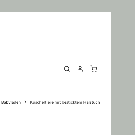
Warenkorb enthält 0 P
Babyladen
Kuscheltiere mit besticktem Halstuch