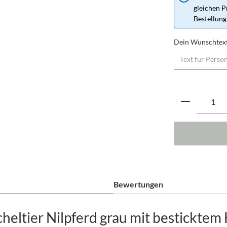
gleichen P
Bestellung
Dein Wunschtex
Produkt A
Bewertungen
eltier Nilpferd grau mit besticktem 