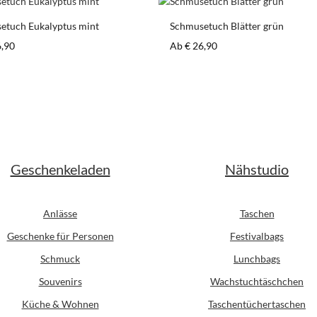
etuch Eukalyptus mint
Schmusetuch Blätter grün
er Preis:
Regulärer Preis:
6,90
Ab
€ 26,90
Geschenkeladen
Nähstudio
Anlässe
Taschen
Geschenke für Personen
Festivalbags
Schmuck
Lunchbags
Souvenirs
Wachstuchtäschchen
Küche & Wohnen
Taschentüchertaschen