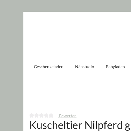
 springen
Zur Hauptnavigation springen
Geschenkeladen
Nähstudio
Babyladen
Bewerten
Kuscheltier Nilpferd 
Durchschnittliche Bewertung von 0 von 5 Sternen