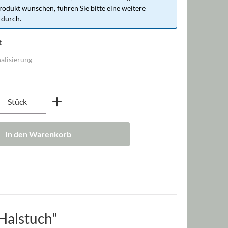
rodukt wünschen, führen Sie bitte eine weitere
 durch.
t
nzahl: Gib den gewünschten Wert ein oder b
Stück
In den Warenkorb
Halstuch"