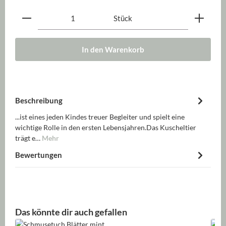
Produkt Anzahl: Gib den gewünschten Wert ein oder be
Stück
In den Warenkorb
Beschreibung
...ist eines jeden Kindes treuer Begleiter und spielt eine
wichtige Rolle in den ersten Lebensjahren.Das Kuscheltier
trägt e…
Mehr
Bewertungen
Produktgalerie überspringen
Das könnte dir auch gefallen