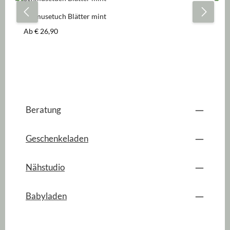
Schmusetuch Blätter mint
Sc
Regulärer Preis:
Re
Ab
€ 26,90
A
Beratung
Geschenkeladen
Nähstudio
Babyladen