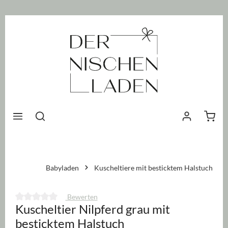
nhalt springen
Waren
Babyladen
Kuscheltiere mit besticktem Halstuch
Bewerten
Kuscheltier Nilpferd grau mit
Durchschnittliche Bewertung von 0 von 5 Sternen
besticktem Halstuch