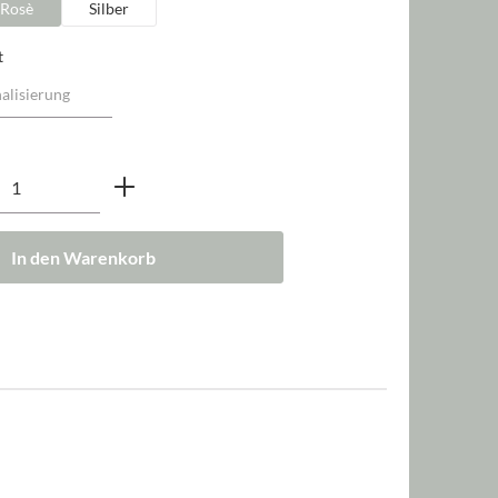
Rosè
Silber
t
nzahl: Gib den gewünschten Wert ein oder b
In den Warenkorb