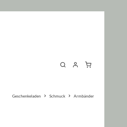
Warenkorb enthält 0 P
Geschenkeladen
Schmuck
Armbänder