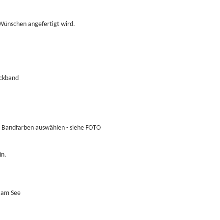
 Wünschen angefertigt wird.
muckband
d Bandfarben auswählen - siehe FOTO
in.
f am See