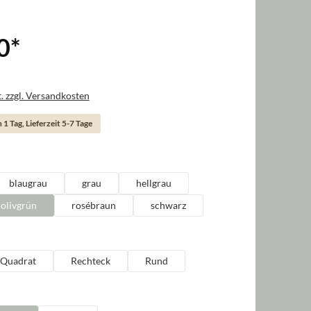
0
*
. zzgl. Versandkosten
 1 Tag, Lieferzeit 5-7 Tage
ählen
blaugrau
grau
hellgrau
olivgrün
rosébraun
schwarz
en
Quadrat
Rechteck
Rund
hlen