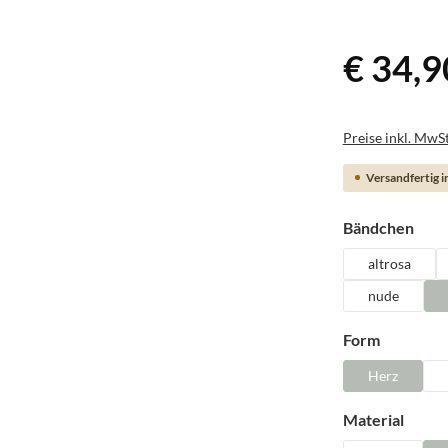
€ 34,9
Preise inkl. MwSt
Versandfertig in
ausw
Bändchen
altrosa
nude
auswähl
Form
Herz
auswä
Material