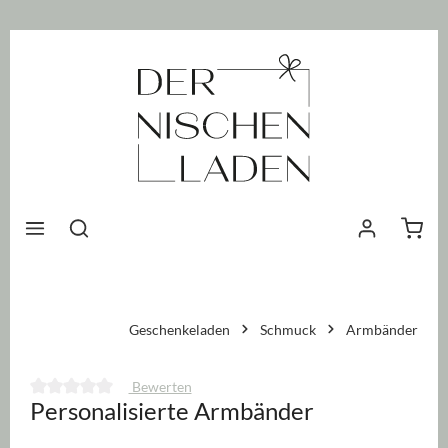
nhalt springen
Waren
Geschenkeladen
Schmuck
Armbänder
Bewerten
Personalisierte Armbänder
Durchschnittliche Bewertung von 0 von 5 Sternen