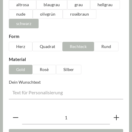
altrosa
blaugrau
grau
hellgrau
nude
olivgrün
rosébraun
schwarz
auswählen
Form
Herz
Quadrat
Rechteck
Rund
auswählen
Material
Gold
Rosè
Silber
Dein Wunschtext
Produkt Anzahl: Gib den gewünschten Wert ein oder be