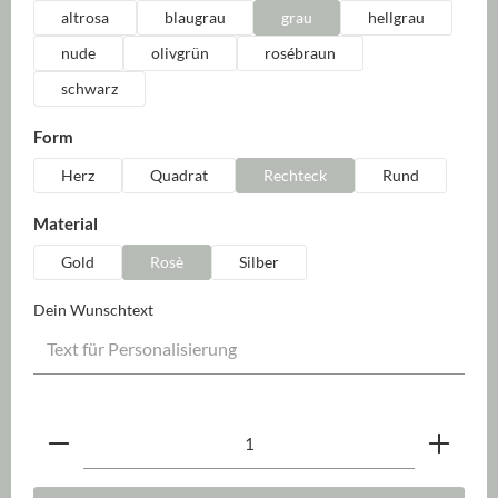
altrosa
blaugrau
grau
hellgrau
nude
olivgrün
rosébraun
schwarz
auswählen
Form
Herz
Quadrat
Rechteck
Rund
auswählen
Material
Gold
Rosè
Silber
Dein Wunschtext
Produkt Anzahl: Gib den gewünschten Wert ein oder be