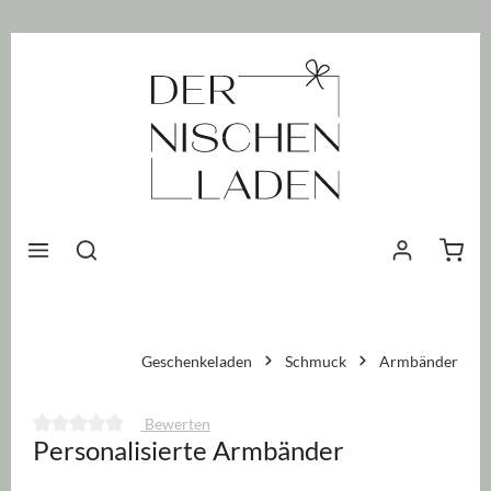
nhalt springen
Waren
Geschenkeladen
Schmuck
Armbänder
Bewerten
Personalisierte Armbänder
Durchschnittliche Bewertung von 0 von 5 Sternen