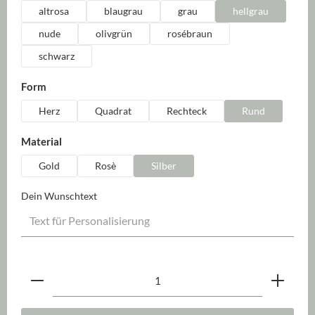
altrosa
blaugrau
grau
hellgrau
nude
olivgrün
rosébraun
schwarz
auswählen
Form
Herz
Quadrat
Rechteck
Rund
auswählen
Material
Gold
Rosè
Silber
Dein Wunschtext
Produkt Anzahl: Gib den gewünschten Wert ein oder be