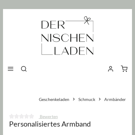
nhalt springen
Waren
Geschenkeladen
Schmuck
Armbänder
Bewerten
Personalisiertes Armband
Durchschnittliche Bewertung von 0 von 5 Sternen